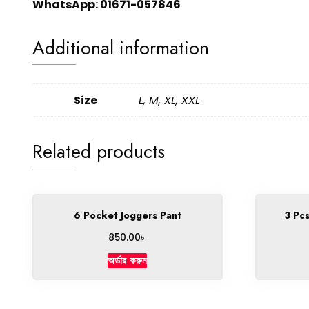
WhatsApp:
01671-057846
Additional information
Size
L, M, XL, XXL
Related products
6 Pocket Joggers Pant
3 Pc
৳
850.00
অর্ডার করুন