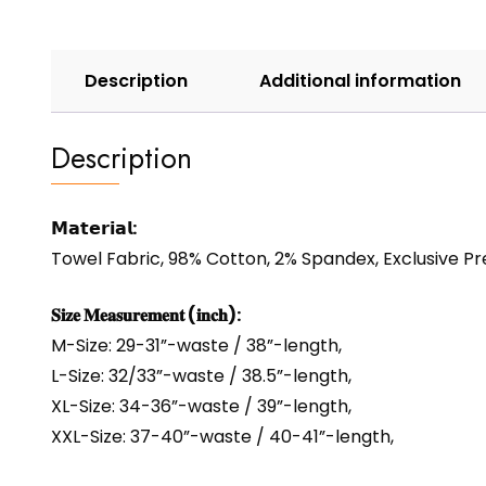
Description
Additional information
Description
𝗠𝗮𝘁𝗲𝗿𝗶𝗮𝗹:
Towel Fabric, 98% Cotton, 2% Spandex, Exclusive Pr
𝐒𝐢𝐳𝐞 𝐌𝐞𝐚𝐬𝐮𝐫𝐞𝐦𝐞𝐧𝐭 (𝐢𝐧𝐜𝐡):
M-Size: 29-31”-waste / 38”-length,
L-Size: 32/33”-waste / 38.5”-length,
XL-Size: 34-36”-waste / 39”-length,
XXL-Size: 37-40”-waste / 40-41”-length,