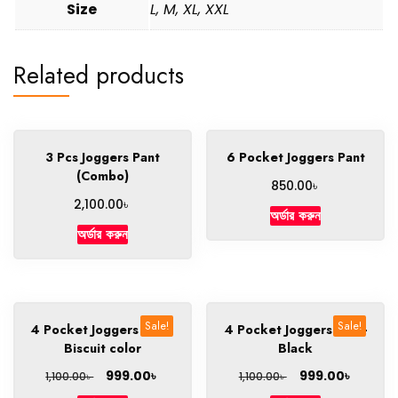
Size
L, M, XL, XXL
Related products
3 Pcs Joggers Pant
6 Pocket Joggers Pant
(Combo)
৳
850.00
৳
2,100.00
অর্ডার করুন
অর্ডার করুন
Sale!
Sale!
4 Pocket Joggers Pant-
4 Pocket Joggers Pant-
Biscuit color
Black
৳
৳
999.00
999.00
৳
৳
1,100.00
1,100.00