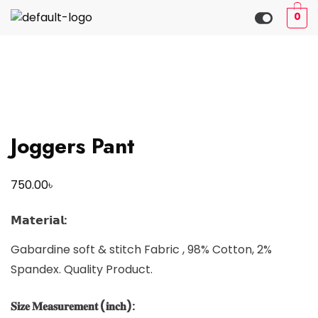
0
Joggers Pant
৳
750.00
𝗠𝗮𝘁𝗲𝗿𝗶𝗮𝗹:
Gabardine soft & stitch Fabric , 98% Cotton, 2%
Spandex. Quality Product.
𝐒𝐢𝐳𝐞 𝐌𝐞𝐚𝐬𝐮𝐫𝐞𝐦𝐞𝐧𝐭 (𝐢𝐧𝐜𝐡):